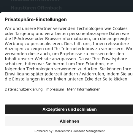
Haustüren Offenbach
Haustüren Rodgau
Haustüren Schlüchtern
Datenschutz
Impressum
Kontakt
ReklAr GmbH © 2026