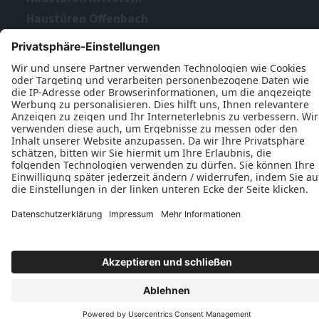
Haustüren Offenbach
Haustüren Rodgau
Haustüren Schlüchtern
Datenschutz
Impressum
Kontakt
ReklAr GmbH © 2026