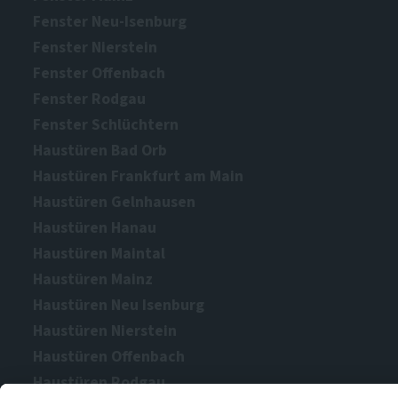
Fenster Neu-Isenburg
Fenster Nierstein
Fenster Offenbach
Fenster Rodgau
Fenster Schlüchtern
Haustüren Bad Orb
Haustüren Frankfurt am Main
Haustüren Gelnhausen
Haustüren Hanau
Haustüren Maintal
Haustüren Mainz
Haustüren Neu Isenburg
Haustüren Nierstein
Haustüren Offenbach
Haustüren Rodgau