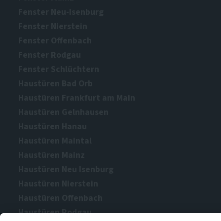
Fenster Neu-Isenburg
Fenster Nierstein
Fenster Offenbach
Fenster Rodgau
Fenster Schlüchtern
Haustüren Bad Orb
Haustüren Frankfurt am Main
Haustüren Gelnhausen
Haustüren Hanau
Haustüren Maintal
Haustüren Mainz
Haustüren Neu Isenburg
Haustüren Nierstein
Haustüren Offenbach
Haustüren Rodgau