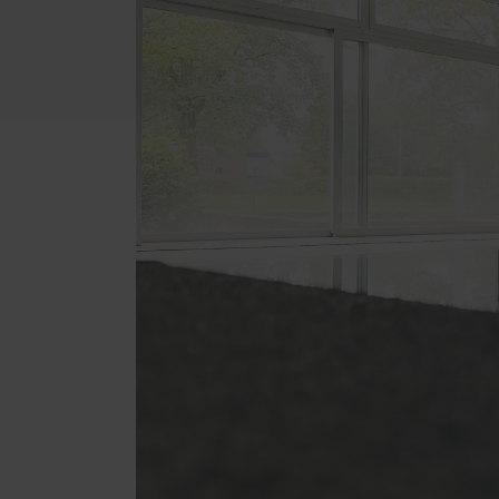
Förde
Haust
Schal