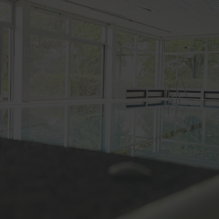
rung für Fenster und
üren
lschutz-Simulator