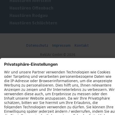
Haustüren Nierstein
Haustüren Offenbach
Haustüren Rodgau
Haustüren Schlüchtern
Datenschutz
Impressum
Kontakt
ReklAr GmbH © 2026