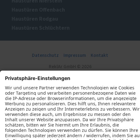
Haustüren Nierstein
Haustüren Offenbach
Haustüren Rodgau
Haustüren Schlüchtern
Datenschutz
Impressum
Kontakt
ReklAr GmbH © 2026